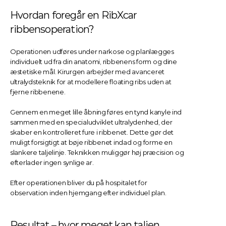
Hvordan foregår en RibXcar 
ribbensoperation?
Operationen udføres under narkose og planlægges 
individuelt ud fra din anatomi, ribbenens form og dine 
æstetiske mål. Kirurgen arbejder med avanceret 
ultralydsteknik for at modellere floating ribs uden at 
fjerne ribbenene.
Gennem en meget lille åbning føres en tynd kanyle ind 
sammen med en specialudviklet ultralydenhed, der 
skaber en kontrolleret fure i ribbenet. Dette gør det 
muligt forsigtigt at bøje ribbenet indad og forme en 
slankere taljelinje. Teknikken muliggør høj præcision og 
efterlader ingen synlige ar.
Efter operationen bliver du på hospitalet for 
observation inden hjemgang efter individuel plan.
Resultat – hvor meget kan taljen 