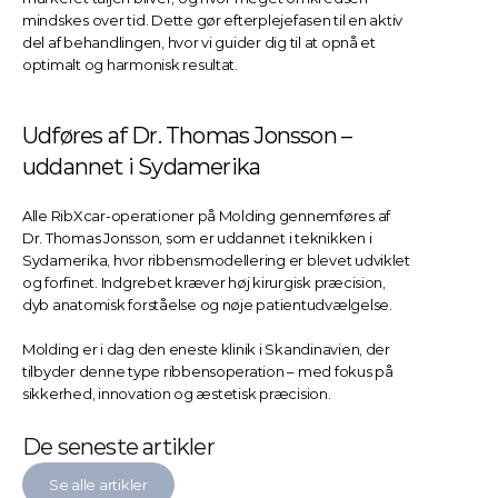
mindskes over tid. Dette gør efterplejefasen til en aktiv 
del af behandlingen, hvor vi guider dig til at opnå et 
optimalt og harmonisk resultat.
Udføres af Dr. Thomas Jonsson – 
uddannet i Sydamerika
Alle RibXcar-operationer på Molding gennemføres af 
Dr. Thomas Jonsson, som er uddannet i teknikken i 
Sydamerika, hvor ribbensmodellering er blevet udviklet 
og forfinet. Indgrebet kræver høj kirurgisk præcision, 
dyb anatomisk forståelse og nøje patientudvælgelse.
Molding er i dag den eneste klinik i Skandinavien, der 
tilbyder denne type ribbensoperation – med fokus på 
sikkerhed, innovation og æstetisk præcision.
De seneste artikler
Se alle artikler