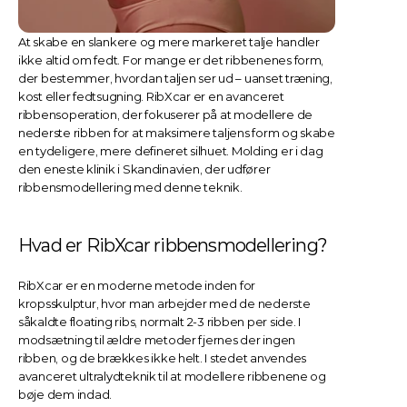
At skabe en slankere og mere markeret talje handler 
ikke altid om fedt. For mange er det ribbenenes form, 
der bestemmer, hvordan taljen ser ud – uanset træning, 
kost eller fedtsugning. RibXcar er en avanceret 
ribbensoperation, der fokuserer på at modellere de 
nederste ribben for at maksimere taljens form og skabe 
en tydeligere, mere defineret silhuet. Molding er i dag 
den eneste klinik i Skandinavien, der udfører 
ribbensmodellering med denne teknik.
Hvad er RibXcar ribbensmodellering?
RibXcar er en moderne metode inden for 
kropsskulptur, hvor man arbejder med de nederste 
såkaldte floating ribs, normalt 2-3 ribben per side. I 
modsætning til ældre metoder fjernes der ingen 
ribben, og de brækkes ikke helt. I stedet anvendes 
avanceret ultralydteknik til at modellere ribbenene og 
bøje dem indad.