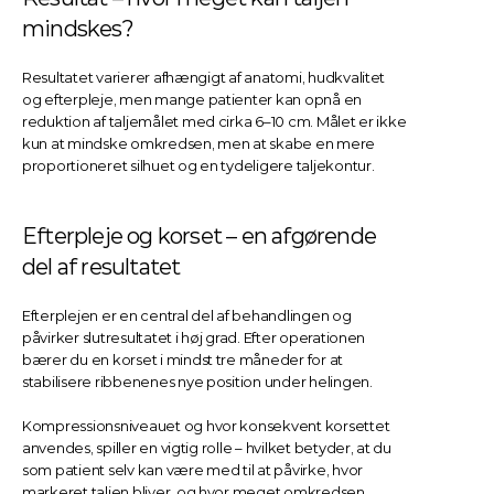
mindskes?
Resultatet varierer afhængigt af anatomi, hudkvalitet 
og efterpleje, men mange patienter kan opnå en 
reduktion af taljemålet med cirka 6–10 cm. Målet er ikke 
kun at mindske omkredsen, men at skabe en mere 
proportioneret silhuet og en tydeligere taljekontur.
Efterpleje og korset – en afgørende 
del af resultatet
Efterplejen er en central del af behandlingen og 
påvirker slutresultatet i høj grad. Efter operationen 
bærer du en korset i mindst tre måneder for at 
stabilisere ribbenenes nye position under helingen.
Kompressionsniveauet og hvor konsekvent korsettet 
anvendes, spiller en vigtig rolle – hvilket betyder, at du 
som patient selv kan være med til at påvirke, hvor 
markeret taljen bliver, og hvor meget omkredsen 