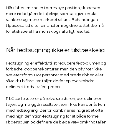
Når ribbenene heler i deres nye position, skabes en 
mere indadgående taljelinje, som kan give en klart 
slankere og mere markeret silhuet. Behandlingen 
tilpasses altid efter din anatomi og dine æstetiske mål 
for at skabe et harmonisk og naturligt resultat.
Når fedtsugning ikke er tilstrækkelig
Fedtsugning er effektiv til at reducere fedtvolumen og 
forbedre kroppens konturer, men den påvirker ikke 
skeletets form. Hos personer med brede ribben eller 
såkaldt rib flare kan taljen derfor opleves mindre 
defineret trods lav fedtprocent.
RibXcar fokuserer på selve strukturen, der definerer 
taljen, og muliggør resultater, som ikke kan opnås kun 
med fedtsugning. Derfor kombineres indgrebet ofte 
med high definition-fedtsugning for at både forme 
ribbensbuen og definere de bløde væv omkring taljen.