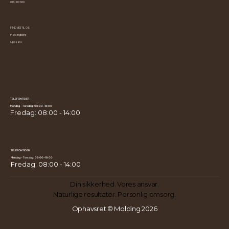
018-100 500
FIND VEJ TIL OS
Helsingborg
Uppsala
TELEFONTIDER
Mandag - Torsdag: 08:00-18:00
Fredag: 08:00 - 14:00
TELEFONTIDER
Mandag - Torsdag: 08:00-18:00
Fredag: 08:00 - 14:00
Din sikkerhed. Vores ansvar.
Naturlige resultater. Personlig omsorg.
Ophavsret © Molding 2026