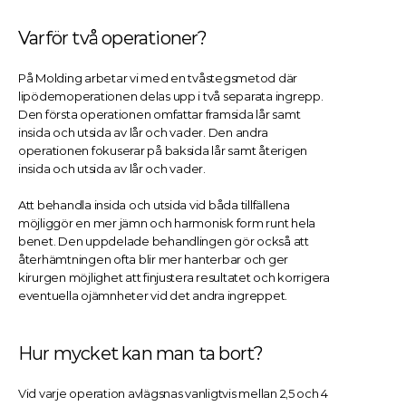
Varför två operationer?
På Molding arbetar vi med en tvåstegsmetod där 
lipödemoperationen delas upp i två separata ingrepp. 
Den första operationen omfattar framsida lår samt 
insida och utsida av lår och vader. Den andra 
operationen fokuserar på baksida lår samt återigen 
insida och utsida av lår och vader.
Att behandla insida och utsida vid båda tillfällena 
möjliggör en mer jämn och harmonisk form runt hela 
benet. Den uppdelade behandlingen gör också att 
återhämtningen ofta blir mer hanterbar och ger 
kirurgen möjlighet att finjustera resultatet och korrigera 
eventuella ojämnheter vid det andra ingreppet.
Hur mycket kan man ta bort?
Vid varje operation avlägsnas vanligtvis mellan 2,5 och 4 