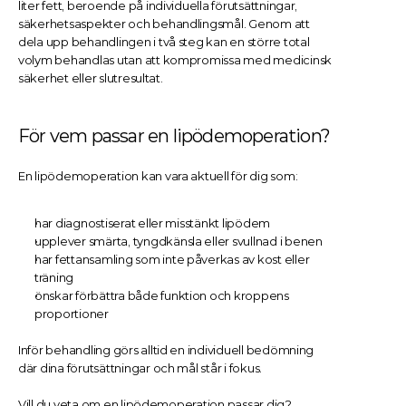
liter fett, beroende på individuella förutsättningar, 
säkerhetsaspekter och behandlingsmål. Genom att 
dela upp behandlingen i två steg kan en större total 
volym behandlas utan att kompromissa med medicinsk 
säkerhet eller slutresultat.
För vem passar en lipödemoperation?
En lipödemoperation kan vara aktuell för dig som:
har diagnostiserat eller misstänkt lipödem
upplever smärta, tyngdkänsla eller svullnad i benen
har fettansamling som inte påverkas av kost eller 
träning
önskar förbättra både funktion och kroppens 
proportioner
Inför behandling görs alltid en individuell bedömning 
där dina förutsättningar och mål står i fokus.
Vill du veta om en lipödemoperation passar dig? 