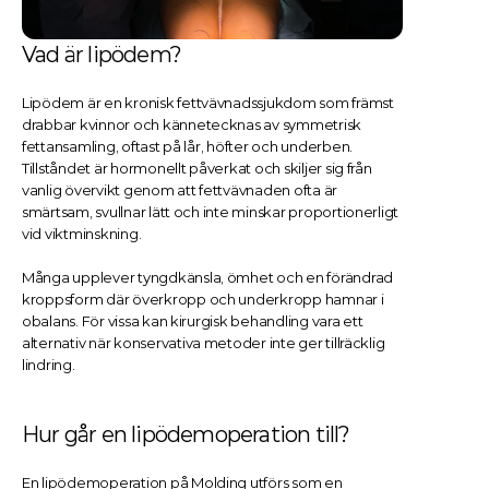
Vad är lipödem?
Lipödem är en kronisk fettvävnadssjukdom som främst 
drabbar kvinnor och kännetecknas av symmetrisk 
fettansamling, oftast på lår, höfter och underben. 
Tillståndet är hormonellt påverkat och skiljer sig från 
vanlig övervikt genom att fettvävnaden ofta är 
smärtsam, svullnar lätt och inte minskar proportionerligt 
vid viktminskning.
Många upplever tyngdkänsla, ömhet och en förändrad 
kroppsform där överkropp och underkropp hamnar i 
obalans. För vissa kan kirurgisk behandling vara ett 
alternativ när konservativa metoder inte ger tillräcklig 
lindring.
Hur går en lipödemoperation till?
En lipödemoperation på Molding utförs som en 