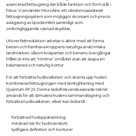
avancerad fettsugning där både funktion och form står i 
fokus. Vi använder MicroAire, ett vibrationsassisterat 
fettsugningssystem som möjliggör skonsam och precis 
avlägsning av lipödemfett samtidigt som 
omkringliggande vävnad skyddas.
Utöver fettreduktion arbetar vi aktivt med att forma 
benen och framhäva kroppens naturliga anatomiska 
landmärken, såsom knäpartiet och benens övergångar. 
Målet är inte att “tömma” området utan att skapa en 
balanserad och naturlig kontur.
För att förbättra hudkvaliteten och strama upp huden 
kombineras fettsugningen med skintightening med 
Quantum RF 25. Denna radiofrekvensbaserade teknik 
används för att stimulera hudens sammandragning och 
förbättra hudkvaliteten, vilket kan bidra till:
förbättrad huduppstramning
minskad risk för hudöverskott
tydligare definition och konturer