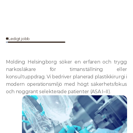
Ledigt jobb
Narkosläkare
till
Molding
Helsingborg
(Timanställning/Konsult)
Molding Helsingborg söker en erfaren och trygg 
narkosläkare för timanställning eller 
konsultuppdrag. Vi bedriver planerad plastikkirurgi i 
modern operationsmiljö med högt säkerhetsfokus 
och noggrant selekterade patienter (ASA I–II).